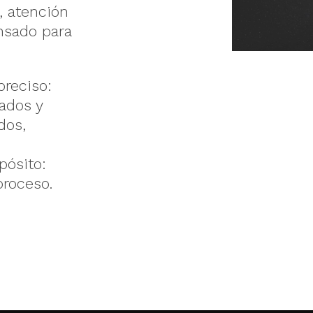
, atención
nsado para
preciso:
vados y
dos,
pósito:
proceso.