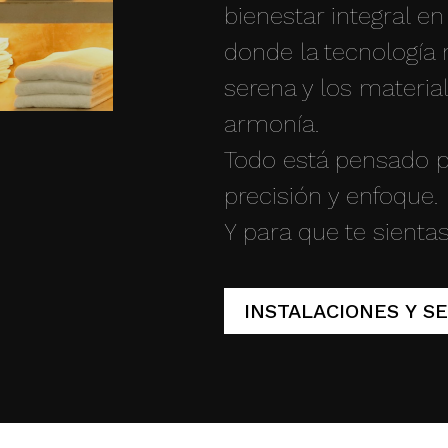
bienestar integral e
donde la tecnología 
serena y los materia
armonía.
Todo está pensado p
precisión y enfoque.
Y para que te sienta
INSTALACIONES Y SE