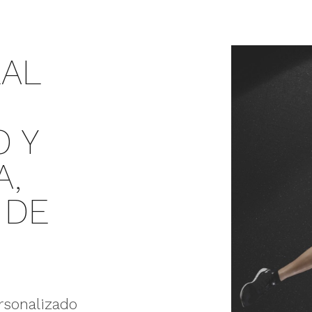
EAL
 Y
A,
 DE
rsonalizado