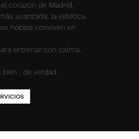
n el corazón de Madrid,
más avanzada, la estética
les nobles conviven en
ara entrenar con calma,
s bien… de verdad.
RVICIOS