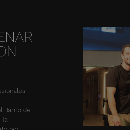
ENAR
CON
esionales
l Barrio de
 la
eto por