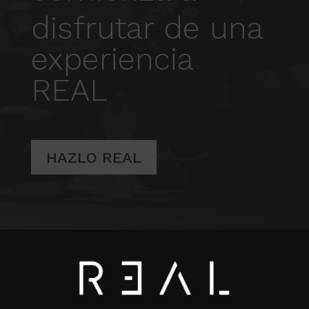
disfrutar de una
experiencia
REAL
HAZLO REAL