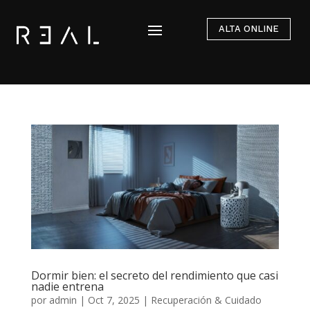
ALTA ONLINE
Dormir bien: el secreto del rendimiento que casi
nadie entrena
por
admin
|
Oct 7, 2025
|
Recuperación & Cuidado